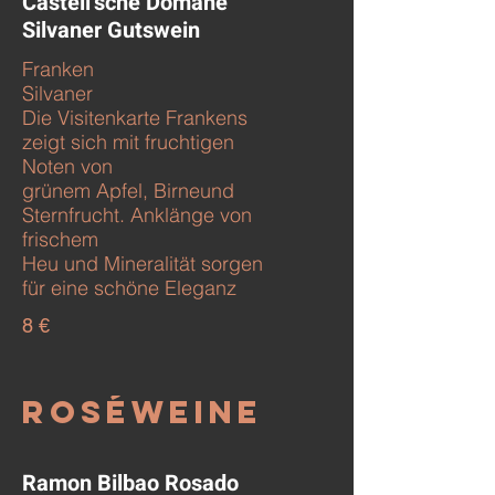
Castell’sche Domäne
Silvaner Gutswein
Franken
Silvaner
Die Visitenkarte Frankens
zeigt sich mit fruchtigen
Noten von
grünem Apfel, Birneund
Sternfrucht. Anklänge von
frischem
Heu und Mineralität sorgen
für eine schöne Eleganz
8 €
Roséweine
Ramon Bilbao Rosado