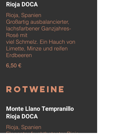
Rioja DOCA
Rioja, Spanien
Großartig ausbalancierter,
lachsfarbener Ganzjahres-
Rosé mit
viel Schmelz. Ein Hauch von
Limette, Minze und reifen
Erdbeeren
6,50 €
Rotweine
Monte Llano Tempranillo
Rioja DOCA
Rioja, Spanien
Eleganter fruchtbetonter Rioja