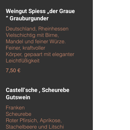
Weingut Spiess „der Graue
“ Grauburgunder
Deutschland, Rheinhessen
Vielschichtig mit Birne,
Mandel und feiner Würze.
Feiner, kraftvoller
Körper, gepaart mit eleganter
Leichtfüßigkeit
7,50 €
Castell‘sche , Scheurebe
Gutswein
Franken
Scheurebe
Roter Pfirsich, Aprikose,
Stachelbeere und Litschi