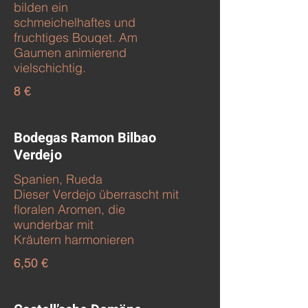
bilden ein
schmeichelhaftes und
fruchtiges Bouqet. Am
Gaumen animierend
vielschichtig.
8 €
Bodegas Ramon Bilbao
Verdejo
Spanien, Rueda
Dieser Verdejo überrascht mit
floralen Aromen, die
wunderbar mit
Kräutern harmonieren
6,50 €