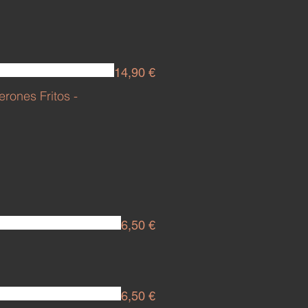
14,90 €
rones Fritos -
6,50 €
6,50 €