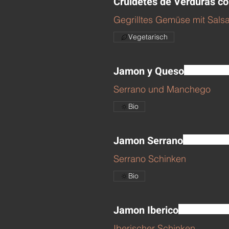
Cruidetes de Verduras c
Gegrilltes Gemüse mit Sal
Vegetarisch
Jamon y Queso
Serrano und Manchego
Bio
Jamon Serrano
Serrano Schinken
Bio
Jamon Iberico
Iberischer Schinken