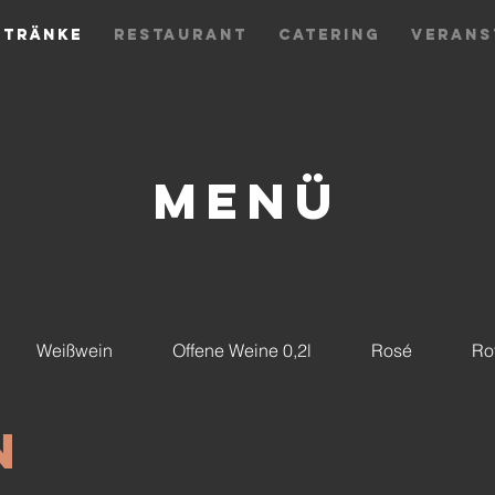
ETRÄNKE
RESTAURANT
CATERING
VERANS
MENÜ
Weißwein
Offene Weine 0,2l
Rosé
Ro
n