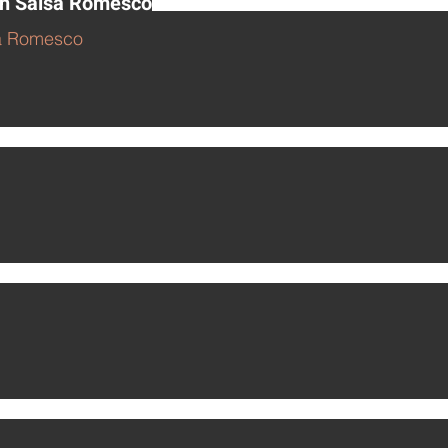
on Salsa Romesco
sa Romesco