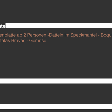
n
nte
platte ab 2 Personen -Datteln im Speckmantel - Boque
atatas Bravas - Gemüse